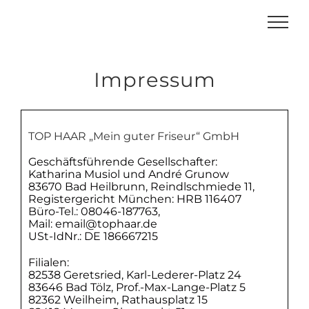
Zum
Inhalt
springen
Impressum
TOP HAAR „Mein guter Friseur“ GmbH
Geschäftsführende Gesellschafter:
Katharina Musiol und André Grunow
83670 Bad Heilbrunn, Reindlschmiede 11,
Registergericht München: HRB 116407
Büro-Tel.: 08046-187763,
Mail: email@tophaar.de
USt-IdNr.: DE 186667215
Filialen:
82538 Geretsried, Karl-Lederer-Platz 24
83646 Bad Tölz, Prof.-Max-Lange-Platz 5
82362 Weilheim, Rathausplatz 15